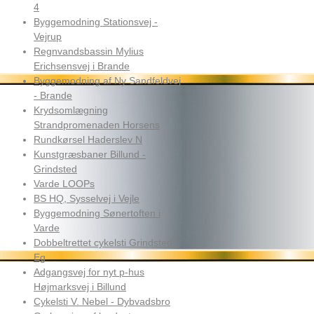
4
Byggemodning Stationsvej -
Vejrup
Regnvandsbassin Mylius
Erichsensvej i Brande
Byggemodning af Ny Sandfeldvej
- Brande
Krydsomlægning
Strandpromenaden Horsens
Rundkørsel Haderslev N
Kunstgræsbaner Billund -
Grindsted
Varde LOOPs
BS HQ, Sysselvej i Vejle
Byggemodning Sønertoften i
Varde
Dobbeltrettet cykelsti Grindsted -
Eg
Adgangsvej for nyt p-hus
Højmarksvej i Billund
Cykelsti V. Nebel - Dybvadsbro