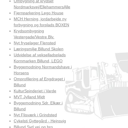
Ombygning af krydset
Nordmarksvej/EllehammersAlle
Fjernparkering Lego House
MCH Herning, jordarbejde ny
forbygning og forplads BOXEN
Krydsombygning
Vestergade/Vestre Blv.
Nyt fryselager Flensted
Læringsmiljø Billund Skolen
Udvidelse af vekselladsplads
Kornmarken Billund, LEGO
Byggemodning Normandshave i
Horsens
Omprofilering af Engdraget i
Billund
KulturSpinderiet i Varde
MVT Jylland Midt
Byggemodning Sdr. Elkær i
Billund
Nyt Flisværk i Grindsted
Cykelsti Gyttegård - Hejnsvig
Billund Syd vej og bro