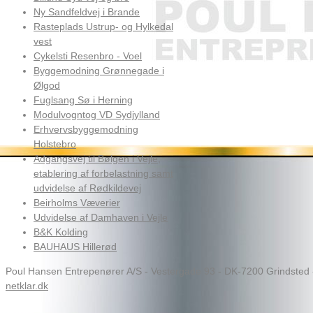
Ny Sandfeldvej i Brande
Rasteplads Ustrup- og Hylkedal
vest
Cykelsti Resenbro - Voel
Byggemodning Grønnegade i
Ølgod
Fuglsang Sø i Herning
Modulvogntog VD Sydjylland
Erhvervsbyggemodning
Holstebro
Adgangsvej til Bølgen i Vejle,
etablering af forbelastning samt
udvidelse af Rødkildevej
Beirholms Væverier
Udvidelse af Damhaven i Vejle
B&K Kolding
BAUHAUS Hillerød
Poul Hansen Entrepenører A/S - Vestergade 93 - DK-7200 Grindsted -
netklar.dk