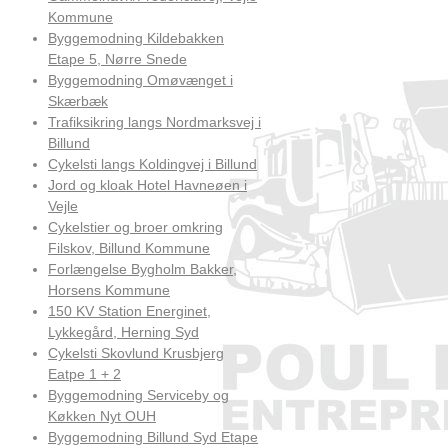
Kommune
Byggemodning Kildebakken
Etape 5, Nørre Snede
Byggemodning Omøvænget i
Skærbæk
Trafiksikring langs Nordmarksvej i
Billund
Cykelsti langs Koldingvej i Billund
Jord og kloak Hotel Havneøen i
Vejle
Cykelstier og broer omkring
Filskov, Billund Kommune
Forlængelse Bygholm Bakker,
Horsens Kommune
150 KV Station Energinet,
Lykkegård, Herning Syd
Cykelsti Skovlund Krusbjerg
Eatpe 1 + 2
Byggemodning Serviceby og
Køkken Nyt OUH
Byggemodning Billund Syd Etape