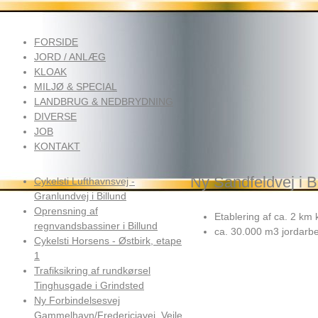
FORSIDE
JORD / ANLÆG
KLOAK
MILJØ & SPECIAL
LANDBRUG & NEDBRYDNING
DIVERSE
JOB
KONTAKT
Ny Sandfeldvej i 
Cykelsti Lufthavnsvej -
Granlundvej i Billund
Oprensning af
Etablering af ca. 2 k
regnvandsbassiner i Billund
ca. 30.000 m3 jordarbe
Cykelsti Horsens - Østbirk, etape
1
Trafiksikring af rundkørsel
Tinghusgade i Grindsted
Ny Forbindelsesvej
Gammelhavn/Fredericiavej, Vejle