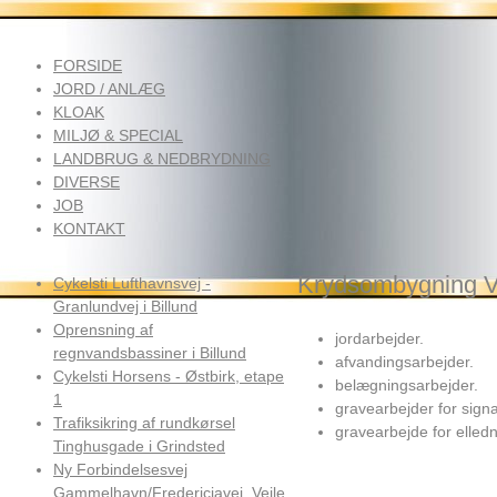
FORSIDE
JORD / ANLÆG
KLOAK
MILJØ & SPECIAL
LANDBRUG & NEDBRYDNING
DIVERSE
JOB
KONTAKT
Krydsombygning Ve
Cykelsti Lufthavnsvej -
Granlundvej i Billund
Oprensning af
jordarbejder.
regnvandsbassiner i Billund
afvandingsarbejder.
Cykelsti Horsens - Østbirk, etape
belægningsarbejder.
1
gravearbejder for sign
Trafiksikring af rundkørsel
gravearbejde for elledn
Tinghusgade i Grindsted
Ny Forbindelsesvej
Gammelhavn/Fredericiavej, Vejle