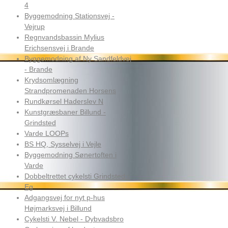
4
Byggemodning Stationsvej -
Vejrup
Regnvandsbassin Mylius
Erichsensvej i Brande
Byggemodning af Ny Sandfeldvej
- Brande
Krydsomlægning
Strandpromenaden Horsens
Rundkørsel Haderslev N
Kunstgræsbaner Billund -
Grindsted
Varde LOOPs
BS HQ, Sysselvej i Vejle
Byggemodning Sønertoften i
Varde
Dobbeltrettet cykelsti Grindsted -
Eg
Adgangsvej for nyt p-hus
Højmarksvej i Billund
Cykelsti V. Nebel - Dybvadsbro