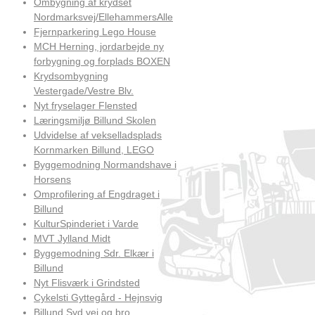
Ombygning af krydset
Nordmarksvej/EllehammersAlle
Fjernparkering Lego House
MCH Herning, jordarbejde ny
forbygning og forplads BOXEN
Krydsombygning
Vestergade/Vestre Blv.
Nyt fryselager Flensted
Læringsmiljø Billund Skolen
Udvidelse af vekselladsplads
Kornmarken Billund, LEGO
Byggemodning Normandshave i
Horsens
Omprofilering af Engdraget i
Billund
KulturSpinderiet i Varde
MVT Jylland Midt
Byggemodning Sdr. Elkær i
Billund
Nyt Flisværk i Grindsted
Cykelsti Gyttegård - Hejnsvig
Billund Syd vej og bro