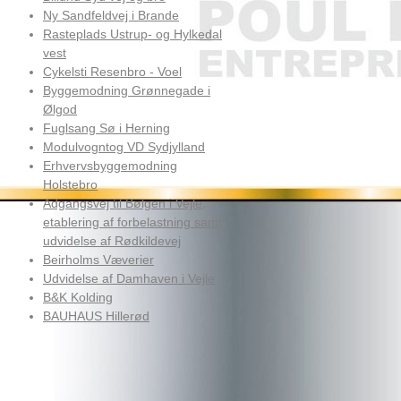
Ny Sandfeldvej i Brande
Rasteplads Ustrup- og Hylkedal
vest
Cykelsti Resenbro - Voel
Byggemodning Grønnegade i
Ølgod
Fuglsang Sø i Herning
Modulvogntog VD Sydjylland
Erhvervsbyggemodning
Holstebro
Adgangsvej til Bølgen i Vejle,
etablering af forbelastning samt
udvidelse af Rødkildevej
Beirholms Væverier
Udvidelse af Damhaven i Vejle
B&K Kolding
BAUHAUS Hillerød