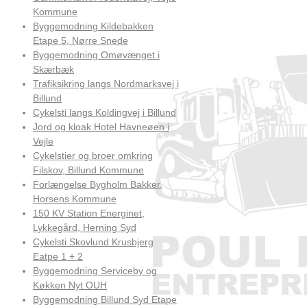
Kommune
Byggemodning Kildebakken
Etape 5, Nørre Snede
Byggemodning Omøvænget i
Skærbæk
Trafiksikring langs Nordmarksvej i
Billund
Cykelsti langs Koldingvej i Billund
Jord og kloak Hotel Havneøen i
Vejle
Cykelstier og broer omkring
Filskov, Billund Kommune
Forlængelse Bygholm Bakker,
Horsens Kommune
150 KV Station Energinet,
Lykkegård, Herning Syd
Cykelsti Skovlund Krusbjerg
Eatpe 1 + 2
Byggemodning Serviceby og
Køkken Nyt OUH
Byggemodning Billund Syd Etape