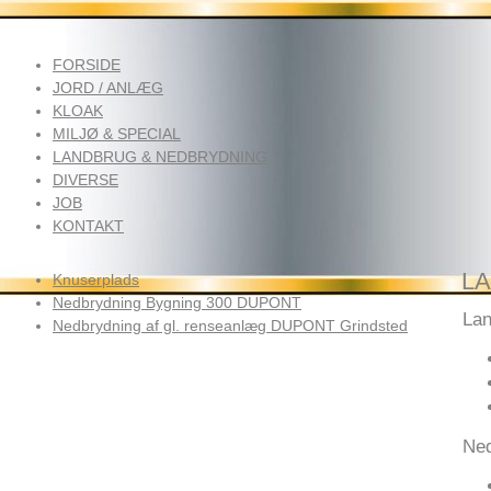
FORSIDE
JORD / ANLÆG
KLOAK
MILJØ & SPECIAL
LANDBRUG & NEDBRYDNING
DIVERSE
JOB
KONTAKT
L
Knuserplads
Nedbrydning Bygning 300 DUPONT
Lan
Nedbrydning af gl. renseanlæg DUPONT Grindsted
Ned