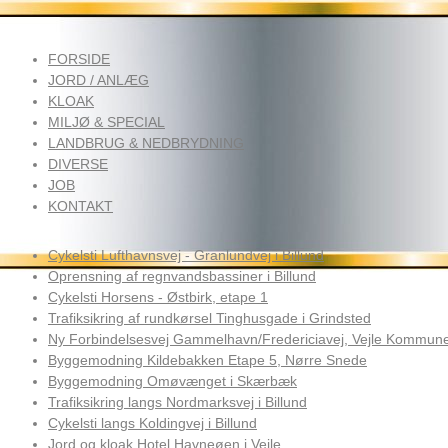
FORSIDE
JORD / ANLÆG
KLOAK
MILJØ & SPECIAL
LANDBRUG & NEDBRYDNING
DIVERSE
JOB
KONTAKT
Cykelsti Lufthavnsvej - Granlundvej i Billund
Oprensning af regnvandsbassiner i Billund
Cykelsti Horsens - Østbirk, etape 1
Trafiksikring af rundkørsel Tinghusgade i Grindsted
Ny Forbindelsesvej Gammelhavn/Fredericiavej, Vejle Kommun
Byggemodning Kildebakken Etape 5, Nørre Snede
Byggemodning Omøvænget i Skærbæk
Trafiksikring langs Nordmarksvej i Billund
Cykelsti langs Koldingvej i Billund
Jord og kloak Hotel Havneøen i Vejle