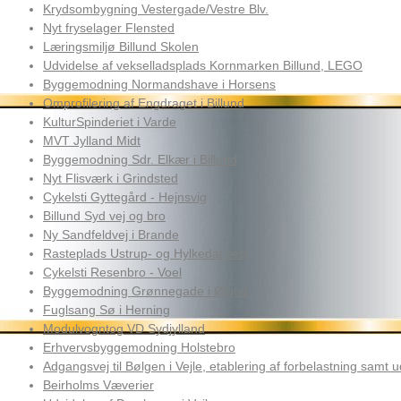
Krydsombygning Vestergade/Vestre Blv.
Nyt fryselager Flensted
Læringsmiljø Billund Skolen
Udvidelse af vekselladsplads Kornmarken Billund, LEGO
Byggemodning Normandshave i Horsens
Omprofilering af Engdraget i Billund
KulturSpinderiet i Varde
MVT Jylland Midt
Byggemodning Sdr. Elkær i Billund
Nyt Flisværk i Grindsted
Cykelsti Gyttegård - Hejnsvig
Billund Syd vej og bro
Ny Sandfeldvej i Brande
Rasteplads Ustrup- og Hylkedal vest
Cykelsti Resenbro - Voel
Byggemodning Grønnegade i Ølgod
Fuglsang Sø i Herning
Modulvogntog VD Sydjylland
Erhvervsbyggemodning Holstebro
Adgangsvej til Bølgen i Vejle, etablering af forbelastning samt 
Beirholms Væverier