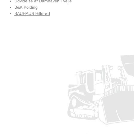
Udvidelse af Damhaven i Vejle
B&K Kolding
BAUHAUS Hillerød