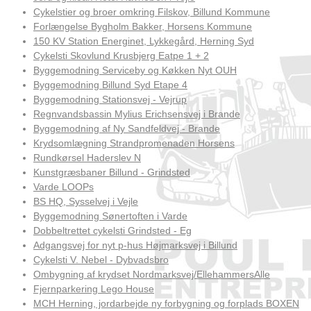
Cykelstier og broer omkring Filskov, Billund Kommune
Forlængelse Bygholm Bakker, Horsens Kommune
150 KV Station Energinet, Lykkegård, Herning Syd
Cykelsti Skovlund Krusbjerg Eatpe 1 + 2
Byggemodning Serviceby og Køkken Nyt OUH
Byggemodning Billund Syd Etape 4
Byggemodning Stationsvej - Vejrup
Regnvandsbassin Mylius Erichsensvej i Brande
Byggemodning af Ny Sandfeldvej - Brande
Krydsomlægning Strandpromenaden Horsens
Rundkørsel Haderslev N
Kunstgræsbaner Billund - Grindsted
Varde LOOPs
BS HQ, Sysselvej i Vejle
Byggemodning Sønertoften i Varde
Dobbeltrettet cykelsti Grindsted - Eg
Adgangsvej for nyt p-hus Højmarksvej i Billund
Cykelsti V. Nebel - Dybvadsbro
Ombygning af krydset Nordmarksvej/EllehammersAlle
Fjernparkering Lego House
MCH Herning, jordarbejde ny forbygning og forplads BOXEN