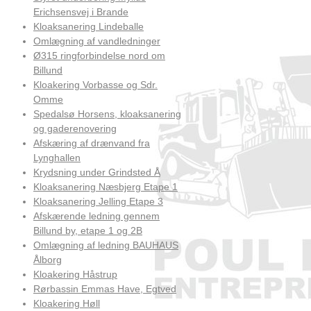
Erichsensvej i Brande
Kloaksanering Lindeballe
Omlægning af vandledninger
Ø315 ringforbindelse nord om
Billund
Kloakering Vorbasse og Sdr.
Omme
Spedalsø Horsens, kloaksanering
og gaderenovering
Afskæring af drænvand fra
Lynghallen
Krydsning under Grindsted Å
Kloaksanering Næsbjerg Etape 1
Kloaksanering Jelling Etape 3
Afskærende ledning gennem
Billund by, etape 1 og 2B
Omlægning af ledning BAUHAUS
Ålborg
Kloakering Håstrup
Rørbassin Emmas Have, Egtved
Kloakering Høll