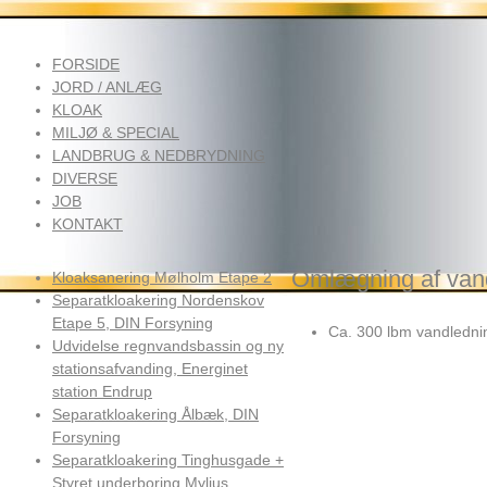
FORSIDE
JORD / ANLÆG
KLOAK
MILJØ & SPECIAL
LANDBRUG & NEDBRYDNING
DIVERSE
JOB
KONTAKT
Omlægning af van
Kloaksanering Mølholm Etape 2
Separatkloakering Nordenskov
Etape 5, DIN Forsyning
Ca. 300 lbm vandledning
Udvidelse regnvandsbassin og ny
stationsafvanding, Energinet
station Endrup
Separatkloakering Ålbæk, DIN
Forsyning
Separatkloakering Tinghusgade +
Styret underboring Mylius